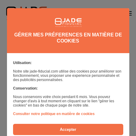
GÉRER MES PRÉFERENCES EN MATIÈRE DE
COOKIES
< Retour au blog
Conférence implantation
Utilisation:
aux US: Should I Stay or
Notre site jade-fiducial.com utilise des cookies pour améliorer son
Should I Go?
fonctionnement, vous proposer une experience personnalisée et
des publicités personnalisées.
Conservation:
27/05/2025
Conférences
Nous conservons votre choix pendant 6 mois. Vous pouvez
changer d'avis à tout moment en cliquant sur le lien "gérer les
cookies" en bas de chaque page de notre site.
Consulter notre politique en matière de cookies
Accepter