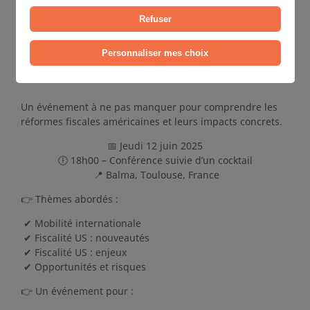
Refuser
Personnaliser mes choix
Un événement à ne pas manquer pour comprendre les
réformes fiscales américaines et leurs impacts concrets.
📅 Jeudi 12 juin 2025
🕕 18h00 – Conférence suivie d’un cocktail
📍 Balma, Toulouse, France
👉 Thèmes abordés :
✔ Mobilité internationale
✔ Fiscalité US : nouveautés
✔ Fiscalité US : enjeux
✔ Opportunités et risques
👉 Un événement pour :