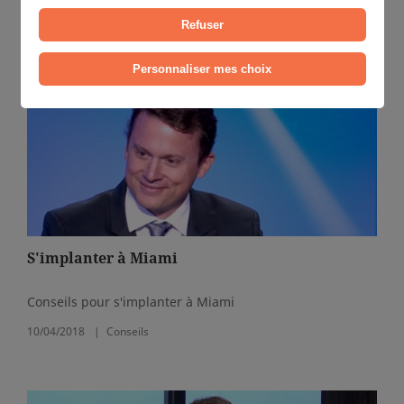
renseignement sur les sujets abordés
Refuser
Personnaliser mes choix
S'implanter à Miami
Conseils pour s'implanter à Miami
10/04/2018
Conseils