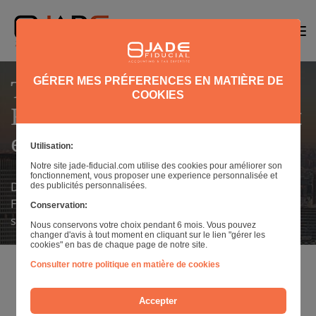
GÉRER MES PRÉFERENCES EN MATIÈRE DE
Toute l'actualité de JADE
COOKIES
FIDUCIAL aux États-Unis et
en France
Utilisation:
Notre site jade-fiducial.com utilise des cookies pour améliorer son
fonctionnement, vous proposer une experience personnalisée et
Découvrez l'actualité, les conseils et l'agenda pour les
des publicités personnalisées.
Français, particuliers et entreprises, installés ou
Conservation:
souhaitant s'installer aux USA
Nous conservons votre choix pendant 6 mois. Vous pouvez
changer d'avis à tout moment en cliquant sur le lien "gérer les
cookies" en bas de chaque page de notre site.
Consulter notre politique en matière de cookies
Ces informations sont à titre indicatif. Nous vous
Accepter
invitons à contacter nos experts pour tout